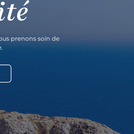
ité
ous prenons soin de
.
s