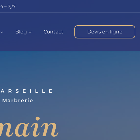
4 – 7j/7
Blog
Contact
Devis en ligne
ARSEILLE
 Marbrerie
main