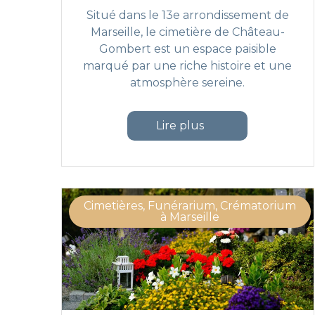
r
n
Situé dans le 13e arrondissement de
E
t
Marseille, le cimetière de Château-
x
:
Gombert est un espace paisible
p
e
marqué par une riche histoire et une
l
n
atmosphère sereine.
o
t
r
r
a
e
"Exploration du cimetière d
Lire plus
t
r
i
e
o
c
n
u
d
e
Cimetières, Funérarium, Crématorium
u
i
à Marseille
c
l
i
l
m
e
e
m
t
e
i
n