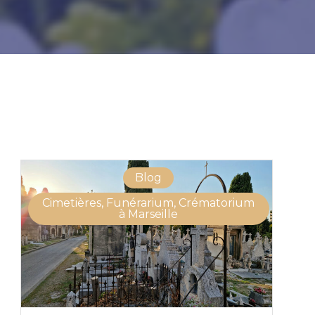
Blog
Cimetières, Funérarium, Crématorium
à Marseille