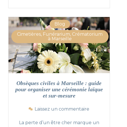
è
r
e
Blog
s
d
Cimetières, Funérarium, Crématorium
e
à Marseille
M
a
r
s
e
i
l
Obsèques civiles à Marseille : guide
l
pour organiser une cérémonie laïque
e
et sur-mesure
:
2
s
Laissez un commentaire
1
u
l
r
La perte d’un être cher marque un
i