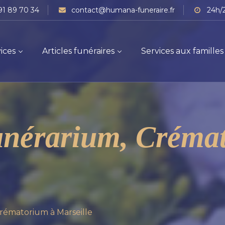
91 89 70 34
contact@humana-funeraire.fr
24h/2
ices
Articles funéraires
Services aux familles
unérarium, Créma
Crématorium à Marseille