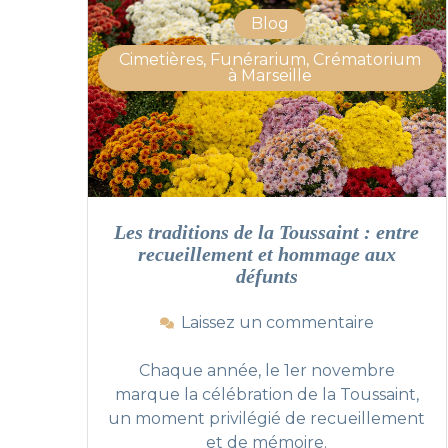
u
Blog
n
é
Cimetières, Funérarium, Crématorium
r
à Marseille
a
r
i
u
m
à
M
Les traditions de la Toussaint : entre
a
recueillement et hommage aux
r
défunts
s
e
s
Laissez un commentaire
i
u
l
r
Chaque année, le 1er novembre
l
L
marque la célébration de la Toussaint,
e
e
un moment privilégié de recueillement
:
s
et de mémoire.
G