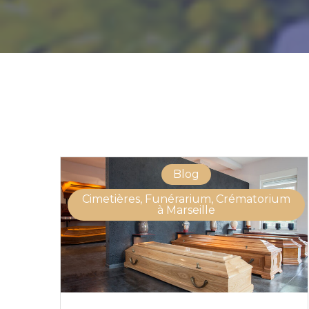
Blog
Cimetières, Funérarium, Crématorium
à Marseille