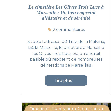
è
t
Le cimetière Les Olives Trois Lucs à
r
e
Marseille : Un lieu empreint
e
t
d’histoire et de sérénité
d
h
e
o
s
C
2 commentaires
m
u
h
m
r
â
a
Situé à l’adresse 100 Trav. de la Malvina,
L
t
g
13013 Marseille, le cimetière à Marseille
e
e
e
Les Olives Trois Lucs est un endroit
c
a
a
paisible où reposent de nombreuses
i
u
u
générations de Marseillais.
m
-
x
e
G
d
t
o
é
"Le cimetière Les Olives Trois
Lire plus
i
m
f
è
b
u
r
e
n
e
r
t
L
t
s
Cimetières, Funérarium, Crématorium