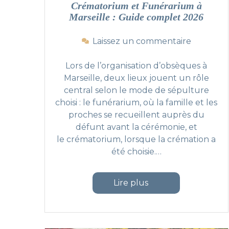
Crématorium et Funérarium à
Marseille : Guide complet 2026
s
Laissez un commentaire
u
r
Lors de l’organisation d’obsèques à
C
Marseille, deux lieux jouent un rôle
r
central selon le mode de sépulture
é
choisi : le funérarium, où la famille et les
m
proches se recueillent auprès du
a
défunt avant la cérémonie, et
t
le crématorium, lorsque la crémation a
o
été choisie.
…
r
i
u
"Crématorium et Funérarium
Lire plus
m
e
t
F