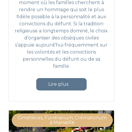
O
moment où les familles cherchent à
e
b
rendre un hommage qui soit le plus
u
s
x
aint : entre recueillement et hommage aux défunts"
fidèle possible à la personnalité et aux
è
d
convictions du défunt. Si la tradition
q
e
religieuse a longtemps dominé, le choix
u
r
d’organiser des obsèques civiles
e
e
s’appuie aujourd’hui fréquemment sur
s
c
les volontés et les convictions
c
u
i
personnelles du défunt ou de sa
e
v
famille.
i
i
l
l
l
"Obsèques civiles à Marseille : gui
Lire plus
e
e
s
m
à
e
M
n
a
t
r
Cimetières, Funérarium, Crématorium
à Marseille
s
e