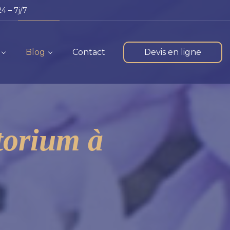
4 – 7j/7
Blog
Contact
Devis en ligne
torium à