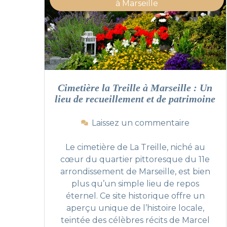
e
à
à Marseille
s
M
O
a
l
r
i
s
v
e
e
i
s
l
Cimetière la Treille à Marseille : Un
T
l
lieu de recueillement et de patrimoine
r
e
o
s
i
Laissez un commentaire
u
s
r
L
Le cimetière de La Treille, niché au
C
u
cœur du quartier pittoresque du 11e
i
c
arrondissement de Marseille, est bien
m
s
plus qu’un simple lieu de repos
e
à
éternel. Ce site historique offre un
t
M
aperçu unique de l’histoire locale,
i
a
teintée des célèbres récits de Marcel
è
r