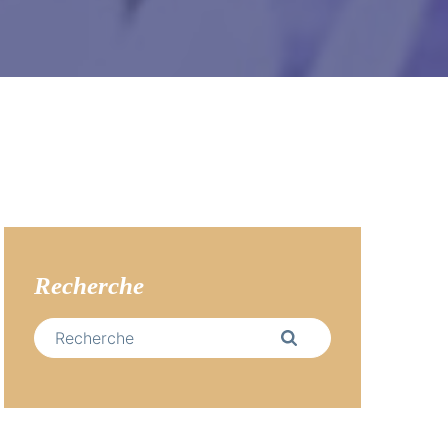
Recherche
S
e
a
r
c