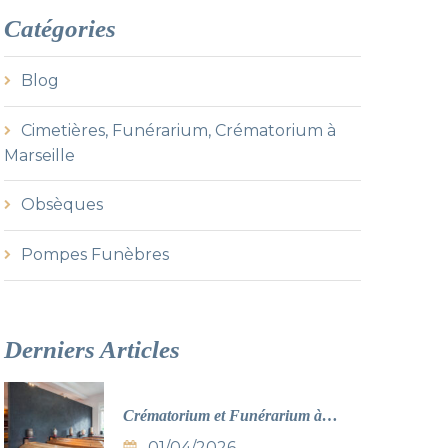
h
Catégories
f
o
r
Blog
:
Cimetières, Funérarium, Crématorium à
Marseille
Obsèques
Pompes Funèbres
Derniers
Articles
Crématorium et Funérarium à
 21 lieux de recueillement"
Marseille : Guide complet 2026
01/04/2026