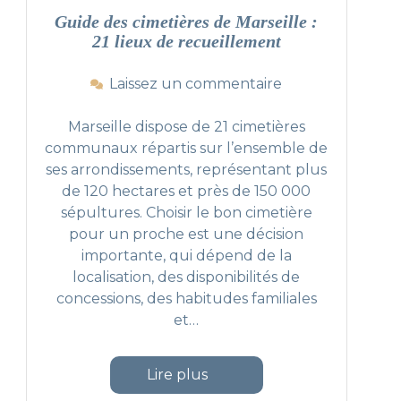
Guide des cimetières de Marseille :
21 lieux de recueillement
s
Laissez un commentaire
u
r
Marseille dispose de 21 cimetières
G
communaux répartis sur l’ensemble de
u
ses arrondissements, représentant plus
i
de 120 hectares et près de 150 000
d
sépultures. Choisir le bon cimetière
e
pour un proche est une décision
d
importante, qui dépend de la
e
localisation, des disponibilités de
s
concessions, des habitudes familiales
c
 à Marseille : Guide complet 2026"
i
et
…
m
e
"Guide des cimetières de Marseille :
Lire plus
t
i