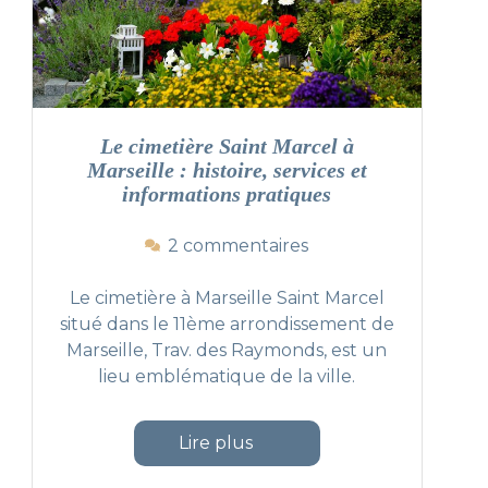
i
l
l
e
:
g
Le cimetière Saint Marcel à
u
Marseille : histoire, services et
i
informations pratiques
e Château-Gombert à Marseille"
d
e
s
2 commentaires
p
u
o
r
Le cimetière à Marseille Saint Marcel
u
L
situé dans le 11ème arrondissement de
r
e
Marseille, Trav. des Raymonds, est un
o
c
r
lieu emblématique de la ville.
i
g
m
a
e
"Le cimetière Saint Marcel à Marseille
Lire plus
n
t
i
i