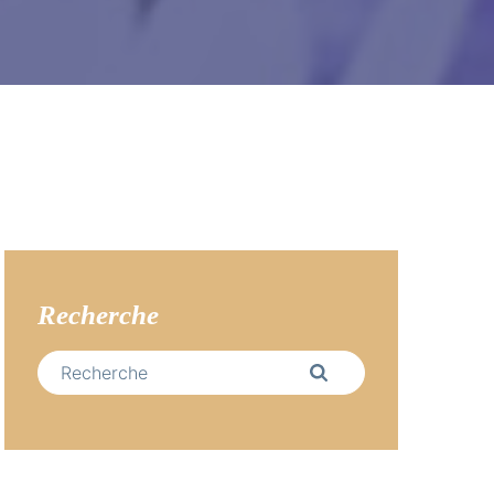
Recherche
S
e
a
r
c