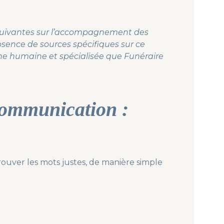
p
a
r
suivantes sur l’accompagnement des
l
bsence de sources spécifiques sur ce
e
oche humaine et spécialisée que Funéraire
r
e
t
l
communication :
e
s
a
c
c
o
trouver les mots justes, de manière simple
m
p
a
g
n