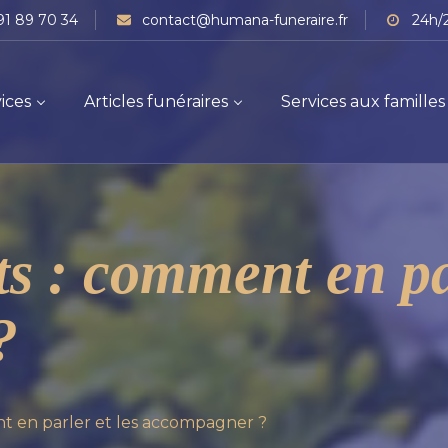
91 89 70 34
contact@humana-funeraire.fr
24h/2
ices
Articles funéraires
Services aux familles
ts : comment en par
?
nt en parler et les accompagner ?