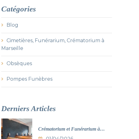
h
Catégories
f
o
r
Blog
:
Cimetières, Funérarium, Crématorium à
Marseille
Obsèques
Pompes Funèbres
Derniers
Articles
Crématorium et Funérarium à
Marseille : Guide complet 2026
01/04/2026