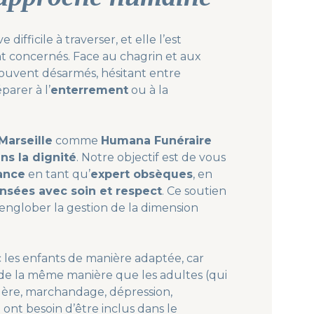
i
l
e
difficile à traverser, et elle l’est
t
nt concernés. Face au chagrin et aux
e
souvent désarmés, hésitant entre
n
parer à l’
enterrement
ou à la
f
a
n
t
Marseille
comme
Humana Funéraire
s
ns la dignité
. Notre objectif est de vous
:
lance
en tant qu’
expert obsèques
, en
c
sées avec soin et respect
. Ce soutien
o
 englober la gestion de la dimension
m
m
e
 les enfants de manière adaptée, car
n
 de la même manière que les adultes (qui
t
olère, marchandage, dépression,
e
t ont besoin d’être inclus dans le
n