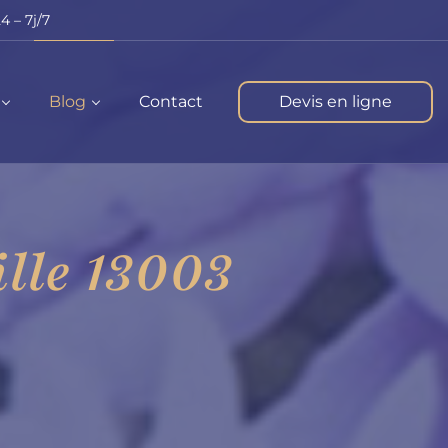
4 – 7j/7
Blog
Contact
Devis en ligne
lle 13003