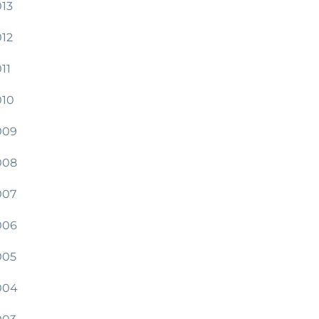
013
012
11
010
009
008
007
006
005
004