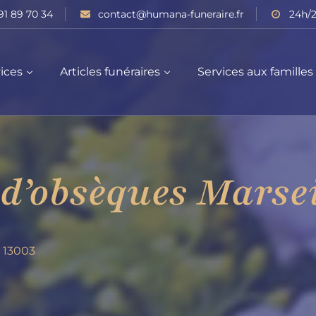
91 89 70 34
contact@humana-funeraire.fr
24h/2
ices
Articles funéraires
Services aux familles
d’obsèques Marsei
e 13003