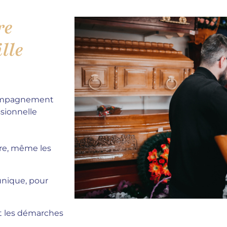
re
lle
compagnement
sionnelle
re, même les
 unique, pour
t les démarches