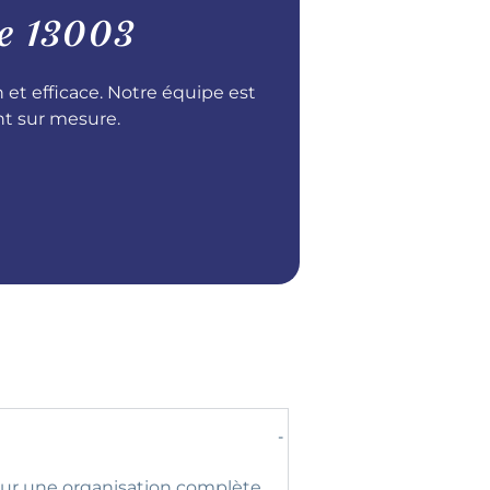
e 13003
t efficace. Notre équipe est
nt sur mesure.
our une organisation complète