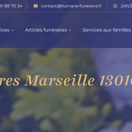
91 89 70 34
contact@humana-funeraire.fr
24h/2
ices
Articles funéraires
Services aux familles
es Marseille 1301