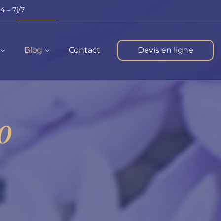
4 – 7j/7
Blog
Contact
Devis en ligne
0