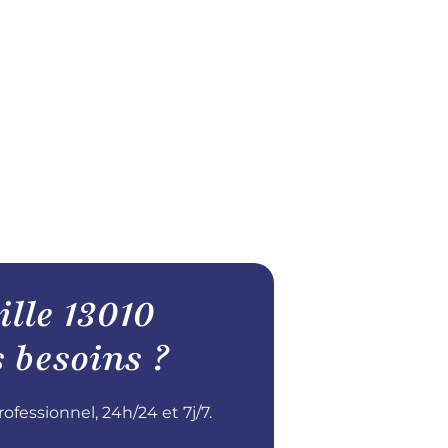
lle 13010
 besoins ?
ssionnel, 24h/24 et 7j/7.