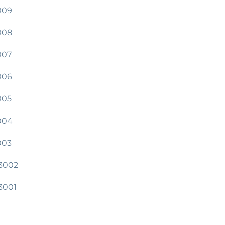
009
008
007
006
005
004
003
13002
13001