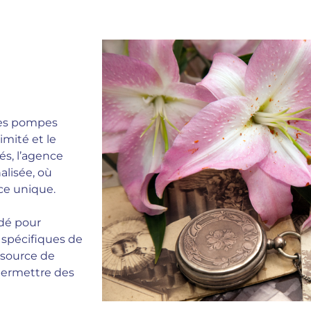
 des pompes
imité et le
és, l’agence
alisée, où
ice unique.
rdé pour
 spécifiques de
t source de
 permettre des